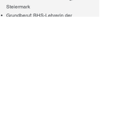
Steiermark
Grundberuf: BHS-Lehrerin der
Naturwissenschaften
Ausbildung zur Yogalehrerin (Hatha
und Yin Yoga)
Abgeschlossene Ausbildung zur
Psychotherapeutin
Fachspezifikum der Konzentrativen
Bewegungstherapie
EMI-Weiterbildung
Weiterbildung „Schulfach Glück“
Seit September 2018 Yogalehrerin
Seit April 2020 Projektmanagerin bei
Feuerwasser
Seit März 2021 in eigener Praxis tätig